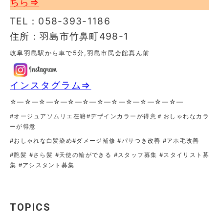
ちら⇒
TEL：058-393-1186
住所：羽島市竹鼻町498-1
岐阜羽島駅から車で5分,羽島市民会館真ん前
インスタグラム⇒
☆—☆—☆—☆—☆—☆—☆—☆—☆—☆—☆—☆—
#オージュアソムリエ在籍#デザインカラーが得意＃おしゃれなカラ
ーが得意
#おしゃれな白髪染め
#ダメージ補修 #パサつき改善 #アホ毛改善
#艶髪 #さら髪 #天使の輪ができる #スタッフ募集 #スタイリスト募
集 #アシスタント募集
TOPICS