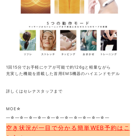
1回15分でお手軽にケアが可能で約126gと軽量ながら
充実した機能を搭載した首用EMS機器のハイエンドモデル
詳しくはセレナスタッフまで
MOE☆
—☆—☆—☆—☆—☆—☆—☆—☆—☆—☆—☆—
空き状況が一目で分かる簡単WEB予約はこ