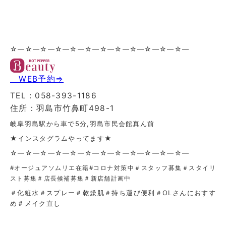
☆—☆—☆—☆—☆—☆—☆—☆—☆—☆—☆—☆—
WEB予約⇒
TEL：058-393-1186
住所：羽島市竹鼻町498-1
岐阜羽島駅から車で5分,羽島市民会館真ん前
★インスタグラムやってます★
☆—☆—☆—☆—☆—☆—☆—☆—☆—☆—☆—☆—
#オージュアソムリエ在籍
#コロナ対策中＃スタッフ募集＃スタイリ
スト募集＃店長候補募集＃新店舗計画中
＃化粧水＃スプレー＃乾燥肌＃持ち運び便利＃OLさんにおすす
め＃メイク直し