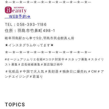
☆—☆—☆—☆—☆—☆—☆—☆—☆—☆—☆—☆—
WEB予約⇒
TEL：058-393-1186
住所：羽島市竹鼻町498-1
岐阜羽島駅から車で5分,羽島市民会館真ん前
★インスタグラムやってます★
☆—☆—☆—☆—☆—☆—☆—☆—☆—☆—☆—☆—
#オージュアソムリエ在籍
#コロナ対策中＃スタッフ募集＃スタイリ
スト募集＃店長候補募集＃新店舗計画中
＃化粧品＃中国で大人気＃美顔器＃独身日に爆売れ＃CM＃ア
ンチエイジング＃若返り
TOPICS