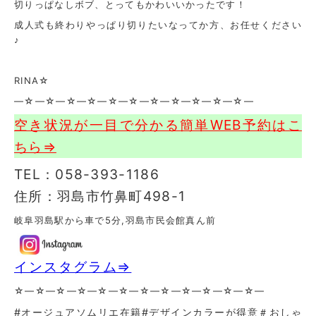
切りっぱなしボブ、とってもかわいいかったです！
成人式も終わりやっぱり切りたいなってか方、お任せください
♪
RINA☆
—☆—☆—☆—☆—☆—☆—☆—☆—☆—☆—☆—
空き状況が一目で分かる簡単WEB予約はこ
ちら⇒
TEL：058-393-1186
住所：羽島市竹鼻町498-1
岐阜羽島駅から車で5分,羽島市民会館真ん前
インスタグラム⇒
☆—☆—☆—☆—☆—☆—☆—☆—☆—☆—☆—☆—
#オージュアソムリエ在籍#デザインカラーが得意＃おしゃ