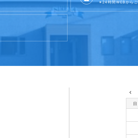
※24時間WEBから
日