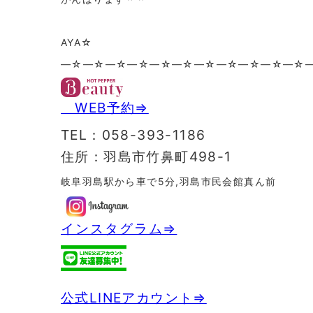
AYA☆
—☆—☆—☆—☆—☆—☆—☆—☆—☆—☆—☆
WEB予約⇒
TEL：058-393-1186
住所：羽島市竹鼻町498-1
岐阜羽島駅から車で5分,羽島市民会館真ん前
インスタグラム⇒
公式LINEアカウント⇒