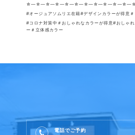
☆—☆—☆—☆—☆—☆—☆—☆—☆—☆—☆—
#オージュアソムリエ在籍#デザインカラーが得意
#コロナ対策中＃おしゃれなカラーが得意#おしゃ
ー＃立体感カラー
電話でご予約