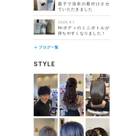
親子で浴衣の着付けさせ
ていただきました
2026.8.1
NIボディのミニボトルが
持ちやすくなりました！
→ ブログ一覧
STYLE