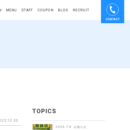
N
MENU
STAFF
COUPON
BLOG
RECRUIT
CONTACT
TOPICS
022.12.20
2026.7.9
お知らせ