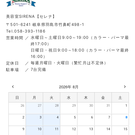
美容室SIRENA【セレナ】
〒501-6241 岐阜県羽島市竹鼻町498-1
Tel.058-393-1186
水曜日～土曜日9:00～19:00（カラー・パーマ最
営業時間
終17:00）
日曜日・祝日9:00～18:00（カラー・パーマ最終
16:00）
毎週月曜日・火曜日（繁忙月は不定休）
定休日
7台完備
駐車場
2026年 8月
日
月
火
水
木
金
土
26
27
28
29
30
31
1
2
3
4
5
6
7
8
9
10
11
12
13
14
15