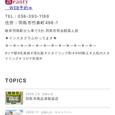
WEB予約⇒
TEL：058-393-1186
住所：羽島市竹鼻町498-1
岐阜羽島駅から車で5分,羽島市民会館真ん前
★インスタグラムやってます★
☆—☆—☆—☆—☆—☆—☆—☆—☆—☆—☆—☆—
#ツヤ髪
#毛束感＃濡れ髪＃スタイリング剤＃SNS映え＃人気のスタ
イリング＃コロナ対策中
TOPICS
2026.7.9
お知らせ
羽島市商品券取扱店
2026.7.1
お知らせ
キャンペーン