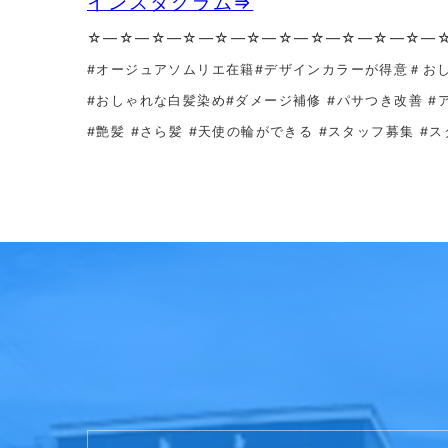
インスタグラム⇒
☆—☆—☆—☆—☆—☆—☆—☆—☆—☆—☆—
#オージュアソムリエ在籍#デザインカラーが得意＃お
#おしゃれな白髪染め
#ダメージ補修 #パサつき改善 #
#艶髪 #さら髪 #天使の輪ができる #スタッフ募集 #