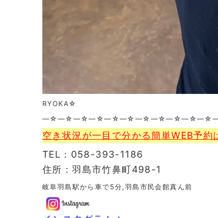
RYOKA☆
—☆—☆—☆—☆—☆—☆—☆—☆—☆—☆—☆
空き状況が一目で分かる簡単WEB予約
TEL：058-393-1186
住所：羽島市竹鼻町498-1
岐阜羽島駅から車で5分,羽島市民会館真ん前