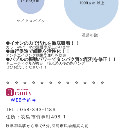
●イオンの力で汚れを徹底吸着！！
カラーやパーマの浸透率が上がります
●血行促進で細胞を活性化！！
アンチエイジング効果で血行を促進
●バブルの振動パワーでタンパク質の配列を修正！！
キューティクルが復活 憧れの天使の艶リング
ぜひお試しください！！！
☆—☆—☆—☆—☆—☆—☆—☆—☆—☆—☆—☆—
WEB予約⇒
TEL：058-393-1186
住所：羽島市竹鼻町498-1
岐阜羽島駅から車で5分,羽島市民会館真ん前