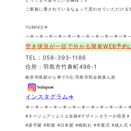
ご家族に愛されているなぁって思わせていただける
YUMIKO☆
—☆—☆—☆—☆—☆—☆—☆—☆—☆—☆—☆
空き状況が一目で分かる簡単WEB予約
TEL：058-393-1186
住所：羽島市竹鼻町498-1
岐阜羽島駅から車で5分,羽島市民会館真ん前
インスタグラム⇒
☆—☆—☆—☆—☆—☆—☆—☆—☆—☆—☆—
#オージュアソムリエ在籍#デザインカラーが得意
#派手髪 #和髪 #日本髪 #桃割れ #卒業式 #成人式 