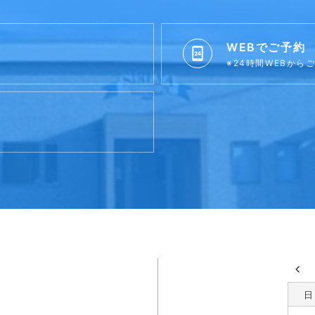
WEBでご予約
※24時間WEBから
日