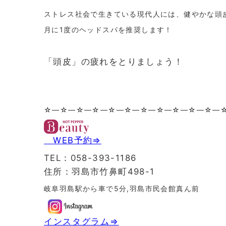
ストレス社会で生きている現代人には、健やかな頭
月に1度のヘッドスパを推奨します！
「頭皮」の疲れをとりましょう！
☆—☆—☆—☆—☆—☆—☆—☆—☆—☆—☆—
WEB予約⇒
TEL：058-393-1186
住所：羽島市竹鼻町498-1
岐阜羽島駅から車で5分,羽島市民会館真ん前
インスタグラム⇒