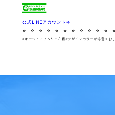
公式LINEアカウント⇒
☆—☆—☆—☆—☆—☆—☆—☆—☆—☆—☆—
#オージュアソムリエ在籍#デザインカラーが得意＃お