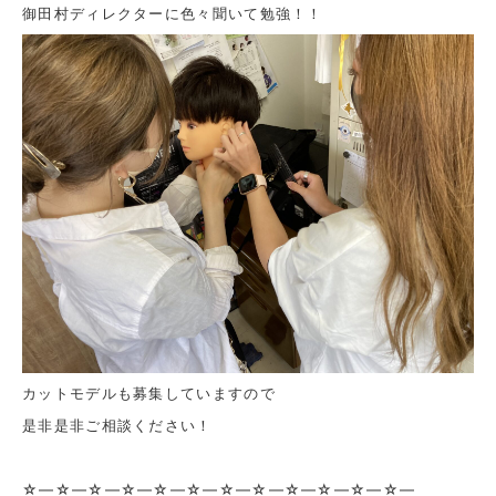
御田村ディレクターに色々聞いて勉強！！
カットモデルも募集していますので
是非是非ご相談ください！
☆—☆—☆—☆—☆—☆—☆—☆—☆—☆—☆—☆—