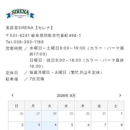
美容室SIRENA【セレナ】
〒501-6241 岐阜県羽島市竹鼻町498-1
Tel.058-393-1186
水曜日～土曜日9:00～19:00（カラー・パーマ最
営業時間
終17:00）
日曜日・祝日9:00～18:00（カラー・パーマ最終
16:00）
毎週月曜日・火曜日（繁忙月は不定休）
定休日
7台完備
駐車場
2026年 8月
日
月
火
水
木
金
土
26
27
28
29
30
31
1
2
3
4
5
6
7
8