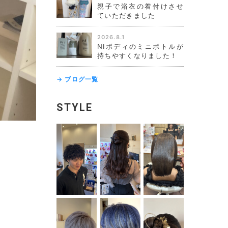
親子で浴衣の着付けさせ
ていただきました
2026.8.1
NIボディのミニボトルが
持ちやすくなりました！
→ ブログ一覧
STYLE