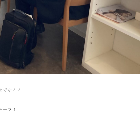
せです＾＾
チーフ！