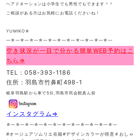
ヘアドネーションは小学生でも男性でもできます＾＾
ご相談がある方はお気軽にお電話くださいね！
YUMIKO☆
—☆—☆—☆—☆—☆—☆—☆—☆—☆—☆—☆—
空き状況が一目で分かる簡単WEB予約はこ
ちら⇒
TEL：058-393-1186
住所：羽島市竹鼻町498-1
岐阜羽島駅から車で5分,羽島市民会館真ん前
インスタグラム⇒
☆—☆—☆—☆—☆—☆—☆—☆—☆—☆—☆—☆—
#オージュアソムリエ在籍#デザインカラーが得意＃おしゃ