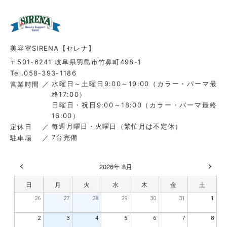
美容室SIRENA【セレナ】
〒501-6241 岐阜県羽島市竹鼻町498-1
Tel.058-393-1186
水曜日～土曜日9:00～19:00（カラー・パーマ最
営業時間
終17:00）
日曜日・祝日9:00～18:00（カラー・パーマ最終
16:00）
毎週月曜日・火曜日（繁忙月は不定休）
定休日
7台完備
駐車場
2026年 8月
日
月
火
水
木
金
土
26
27
28
29
30
31
1
2
3
4
5
6
7
8