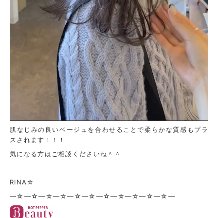
肌なじみの良いベージュを合わせることで柔らかな質感もプラ
スされます！！！
気になる方はご相談くださいね＾＾
RINA☆
—☆—☆—☆—☆—☆—☆—☆—☆—☆—☆—☆—