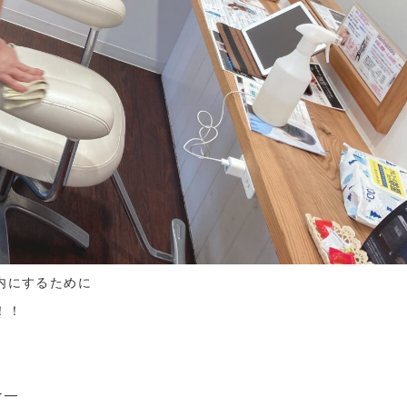
内にするために
！！
☆—