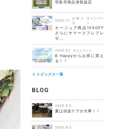
羽島市商品券取扱店
お知ら
キャンペー
2026.7.1
せ
ン
オージュア商品15%OFF
さらにサマーコフレプレ
ゼ...
2026.6.1
キャンペーン
B Happyからお得に買え
る！！
→ トピックス一覧
BLOG
2026.8.5
夏は頭皮ケアが大事！！
2026.8.3