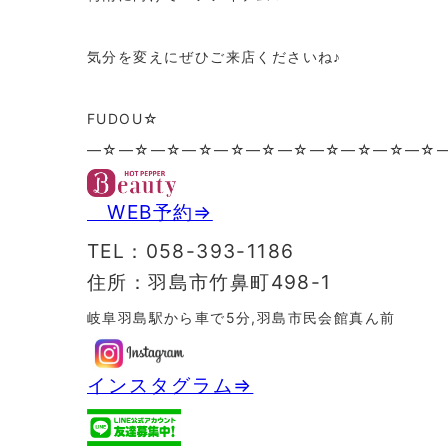
気分を変えにぜひご来店くださいね♪
FUDOU☆
—☆—☆—☆—☆—☆—☆—☆—☆—☆—☆—☆
WEB予約⇒
TEL：058-393-1186
住所：羽島市竹鼻町498-1
岐阜羽島駅から車で5分,羽島市民会館真ん前
インスタグラム⇒