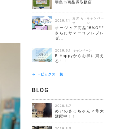
羽島市商品券取扱店
お知ら
キャンペー
2026.7.1
せ
ン
オージュア商品15%OFF
さらにサマーコフレプレ
ゼ...
2026.6.1
キャンペーン
B Happyからお得に買え
る！！
→ トピックス一覧
BLOG
2026.8.7
めいのさっちゃん２号大
活躍中！！
2026.8.5