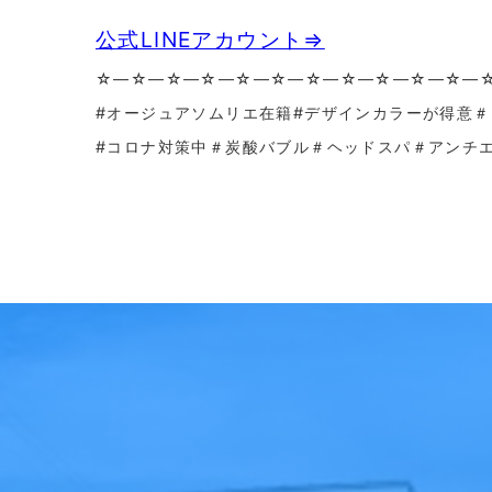
公式LINEアカウント⇒
☆—☆—☆—☆—☆—☆—☆—☆—☆—☆—☆—
#オージュアソムリエ在籍#デザインカラーが得意
#コロナ対策中＃炭酸バブル＃ヘッドスパ＃アンチ