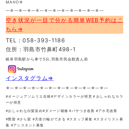
MAHO☆
—☆—☆—☆—☆—☆—☆—☆—☆—☆—☆—☆—
空き状況が一目で分かる簡単WEB予約はこ
ちら⇒
TEL：058-393-1186
住所：羽島市竹鼻町498-1
岐阜羽島駅から車で5分,羽島市民会館真ん前
インスタグラム⇒
☆—☆—☆—☆—☆—☆—☆—☆—☆—☆—☆—☆—
#オージュアソムリエ在籍#デザインカラーが得意＃おしゃれなカラ
ーが得意
#おしゃれな白髪染め
#ダメージ補修 #パサつき改善 #アホ毛改善
#艶髪 #さら髪 #天使の輪ができる #スタッフ募集 #スタイリスト募
集 #アシスタント募集