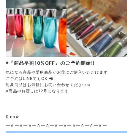
◉『商品早割10%OFF』のご予約開始‼️
気になる商品や愛用商品がお🉐にご購入いただけます
ご予約はLINEでもOK 📲
対象商品はお気軽にお問い合わせください☺️
※商品のお渡しは12月になります
Rina☆
—☆—☆—☆—☆—☆—☆—☆—☆—☆—☆—☆—