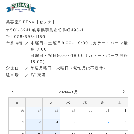
美容室SIRENA【セレナ】
〒501-6241 岐阜県羽島市竹鼻町498-1
Tel.058-393-1186
水曜日～土曜日9:00～19:00（カラー・パーマ最
営業時間
終17:00）
日曜日・祝日9:00～18:00（カラー・パーマ最終
16:00）
毎週月曜日・火曜日（繁忙月は不定休）
定休日
7台完備
駐車場
2026年 8月
日
月
火
水
木
金
土
26
27
28
29
30
31
1
2
3
4
5
6
7
8
9
10
11
12
13
14
15