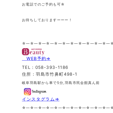
お電話でのご予約も可☆
お待ちしておりますーーー！
☆—☆—☆—☆—☆—☆—☆—☆—☆—☆—☆—
WEB予約⇒
TEL：058-393-1186
住所：羽島市竹鼻町498-1
岐阜羽島駅から車で5分,羽島市民会館真ん前
インスタグラム⇒
☆—☆—☆—☆—☆—☆—☆—☆—☆—☆—☆—