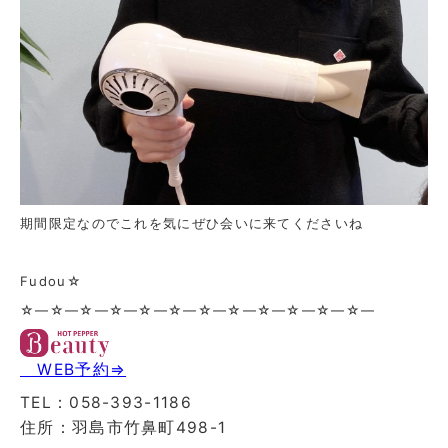
期間限定なのでこれを気にぜひ会いに来てくださいね
Fudou☆
☆—☆—☆—☆—☆—☆—☆—☆—☆—☆—☆—☆—
WEB予約⇒
TEL：058-393-1186
住所：羽島市竹鼻町498-1