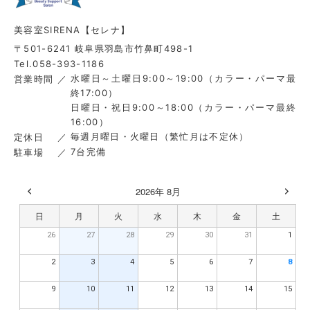
美容室SIRENA【セレナ】
〒501-6241 岐阜県羽島市竹鼻町498-1
Tel.058-393-1186
水曜日～土曜日9:00～19:00（カラー・パーマ最
営業時間
終17:00）
日曜日・祝日9:00～18:00（カラー・パーマ最終
16:00）
毎週月曜日・火曜日（繁忙月は不定休）
定休日
7台完備
駐車場
2026年 8月
日
月
火
水
木
金
土
26
27
28
29
30
31
1
2
3
4
5
6
7
8
9
10
11
12
13
14
15