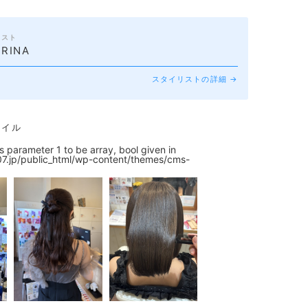
リスト
RINA
スタイリストの詳細 →
タイル
ts parameter 1 to be array, bool given in
07.jp/public_html/wp-content/themes/cms-