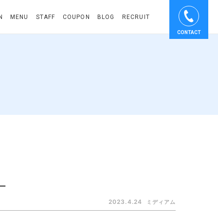
N
MENU
STAFF
COUPON
BLOG
RECRUIT
CONTACT
ー
2023.4.24
ミディアム