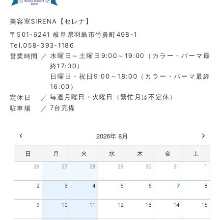
美容室SIRENA【セレナ】
〒501-6241 岐阜県羽島市竹鼻町498-1
Tel.058-393-1186
水曜日～土曜日9:00～19:00（カラー・パーマ最
営業時間
終17:00）
日曜日・祝日9:00～18:00（カラー・パーマ最終
16:00）
毎週月曜日・火曜日（繁忙月は不定休）
定休日
7台完備
駐車場
2026年 8月
日
月
火
水
木
金
土
26
27
28
29
30
31
1
2
3
4
5
6
7
8
9
10
11
12
13
14
15